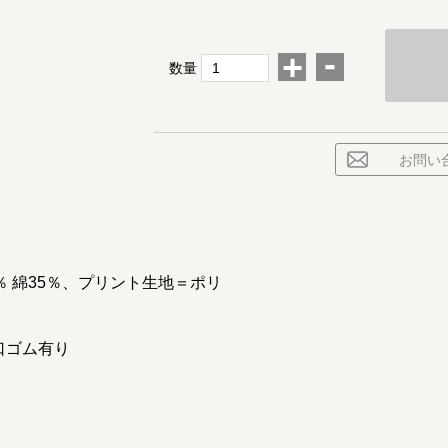
-
+
数量
お問い
 綿35％、プリント生地＝ポリ
口ゴム有り