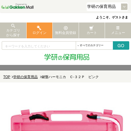
ようこそ、ゲストさま
カテゴリ
ログイン
無料会員登録
カート
メニュー
から探す
TOP
学研の保育用品
鍵盤ハーモニカ Ｃ‐３２Ｐ ピンク