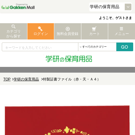
ようこそ、ゲストさま
カテゴリ
ログイン
無料会員登録
カート
メニュー
から探す
TOP
学研の保育用品
特製証書ファイル（赤・天・Ａ４）