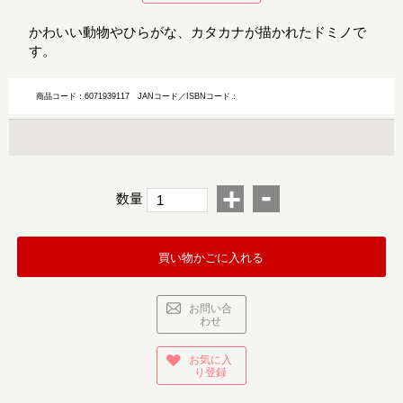
かわいい動物やひらがな、カタカナが描かれたドミノで
す。
商品コード：6071939117
JANコード／ISBNコード：
-
+
数量
買い物かごに入れる
お問い合
わせ
お気に入
り登録