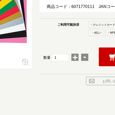
商品コード：6071770111
JANコ
ご利用可能決済
・クレジットカー
・d払い
・NP
-
+
数量
お問い