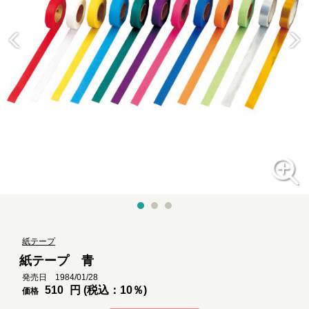
紙テープ
紙テープ 青
発売日 1984/01/28
510
円 (税込：10％)
価格