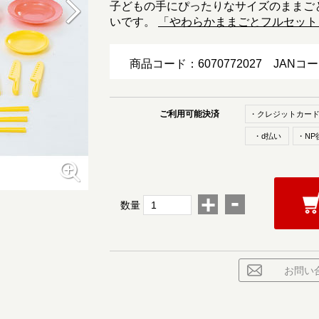
子どもの手にぴったりなサイズのままご
いです。
「やわらかままごとフルセット
商品コード：6070772027
JANコ
ご利用可能決済
・クレジットカー
・d払い
・NP
-
+
数量
お問い