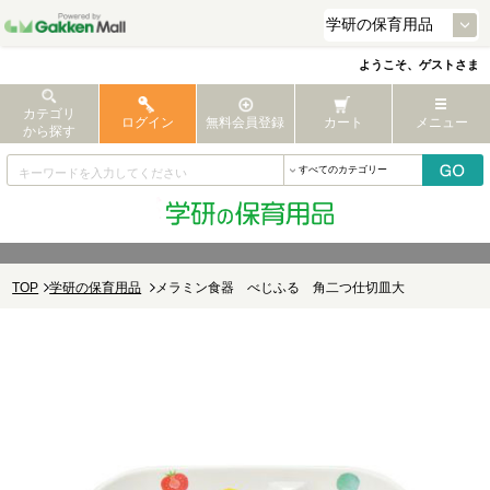
ようこそ、ゲストさま
カテゴリ
ログイン
無料会員登録
カート
メニュー
から探す
TOP
学研の保育用品
メラミン食器 べじふる 角二つ仕切皿大