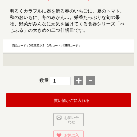
明るくカラフルに器を飾る春のいちごに、夏のトマト、
秋のおいもに、冬のみかん…。栄養たっぷりな旬の果
物、野菜がみんなに元気を届けてくる食器シリーズ「べ
じふる」の大きめの二つ仕切皿です。
商品コード：6022822142
JANコード／ISBNコード：
-
+
数量
買い物かごに入れる
お問い合
わせ
お気に入