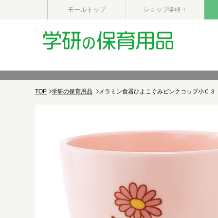
モールトップ
ショップ学研＋
TOP
学研の保育用品
メラミン食器ひよこぐみピンクコップ小Ｃ３