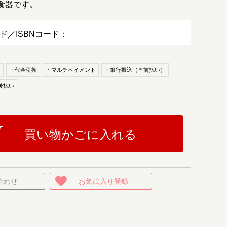
食器です。
ード／ISBNコード：
ド
・代金引換
・マルチペイメント
・銀行振込（＊前払い）
後払い
買い物かごに入れる
合わせ
お気に入り登録