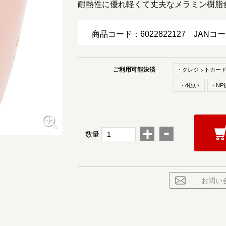
耐熱性に優れ軽くて丈夫なメラミン樹脂
商品コード：6022822127
JANコ
ご利用可能決済
・クレジットカー
・d払い
・NP
-
+
数量
お問い