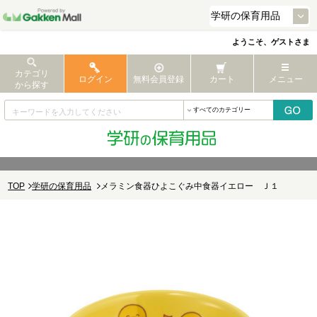
ようこそ、ゲストさま
カテゴリ
ログイン
無料会員登録
カート
メニュー
から探す
TOP
学研の保育用品
メラミン食器ひよこぐみ中食器イエロー Ｊ１