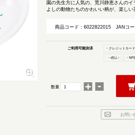
園の先生方に人気の、荒川静恵さんのイ
よしの動物たちのかわいい柄が、楽しい
商品コード：6022822015
JANコ
ご利用可能決済
・クレジットカー
・d払い
・NP
-
+
数量
お問い