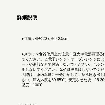
詳細説明
●寸法：外径20ｘ高さ2.5cm
●メラミン食器使用上の注意 1.直火や電熱調理
でください。 2.電子レンジ・オーブンレンジには
ートや湯煎などで保温しないでください。 4.シ
用しないでください。 5.煮沸消毒はしないでくだ
の際は、庫内温度に十分注意して、熱風吹き出し
さい。庫内温度を80-85℃に安定させた後、15-
温度：100℃