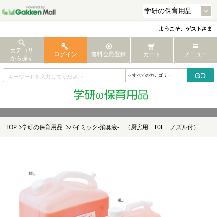
ようこそ、ゲストさま
カテゴリ
ログイン
無料会員登録
カート
メニュー
から探す
TOP
学研の保育用品
バイミック-消臭液- （厨房用 10L ノズル付）