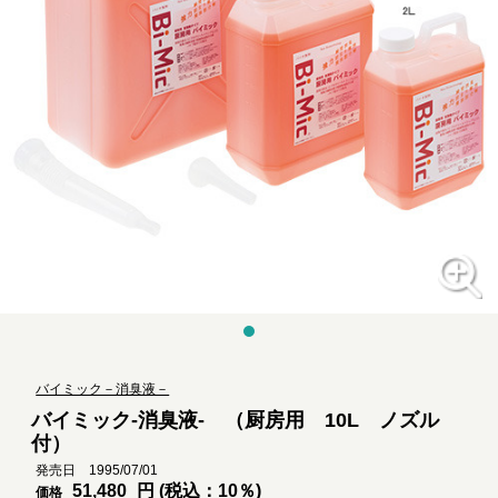
バイミック－消臭液－
バイミック-消臭液- （厨房用 10L ノズル
付）
発売日 1995/07/01
51,480
円 (税込：10％)
価格