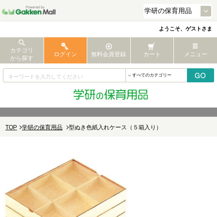
ようこそ、ゲストさま
カテゴリ
ログイン
無料会員登録
カート
メニュー
から探す
TOP
学研の保育用品
型ぬき色紙入れケース（５箱入り）