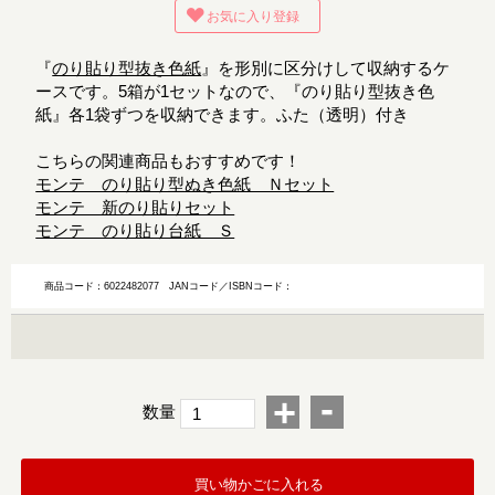
お気に入り登録
『
のり貼り型抜き色紙
』を形別に区分けして収納するケ
ースです。5箱が1セットなので、『のり貼り型抜き色
紙』各1袋ずつを収納できます。ふた（透明）付き
こちらの関連商品もおすすめです！
モンテ のり貼り型ぬき色紙 Ｎセット
モンテ 新のり貼りセット
モンテ のり貼り台紙 Ｓ
商品コード：6022482077
JANコード／ISBNコード：
-
+
数量
買い物かごに入れる