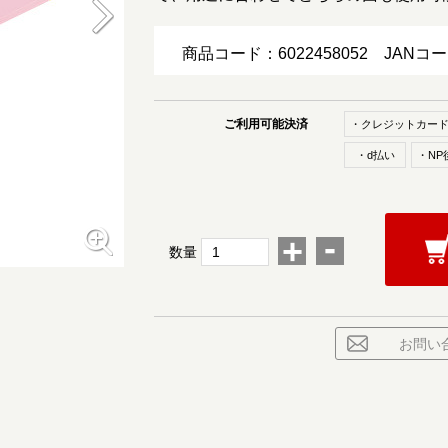
商品コード：6022458052
JANコ
ご利用可能決済
・クレジットカー
・d払い
・NP
-
+
数量
お問い