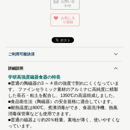
お問い合
わせ
お気に入
り登録
ご利用可能決済
詳細説明
学研高強度磁器食器の特長
■普通の陶磁器の3 ～ 4 倍の強度で割れにくくなっていま
す。 ファインセラミック素材のアルミナに高純度に精製
した長石・粘土を配合し、1350℃の高温焼成しました。
■食品衛生法（陶磁器）の安全規格に適合しています。
■耐熱温度は800℃。煮沸消毒ができ、食器洗浄機、熱風
消毒保管庫なども使用できます。
■普通の磁器より約20％軽量。素地が薄く、使いやすくな
っています。