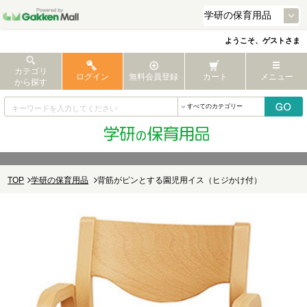
ようこそ、ゲストさま
カテゴリ
ログイン
無料会員登録
カート
メニュー
から探す
TOP
学研の保育用品
背筋がピンとする園児用イス（ヒジかけ付）