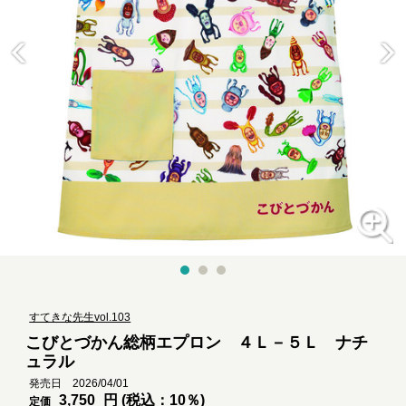
すてきな先生vol.103
こびとづかん総柄エプロン ４Ｌ－５Ｌ ナチ
ュラル
発売日 2026/04/01
3,750
円 (税込：10％)
定価