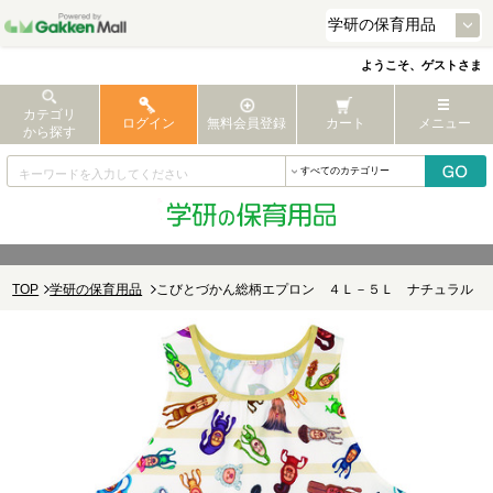
ようこそ、ゲストさま
カテゴリ
ログイン
無料会員登録
カート
メニュー
から探す
TOP
学研の保育用品
こびとづかん総柄エプロン ４Ｌ－５Ｌ ナチュラル