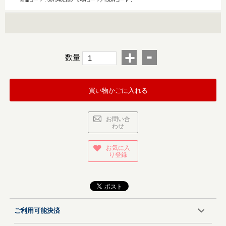
商品コード：3075481103
JANコード／ISBNコード：
-
+
数量
買い物かごに入れる
お問い合
わせ
お気に入
り登録
ご利用可能決済