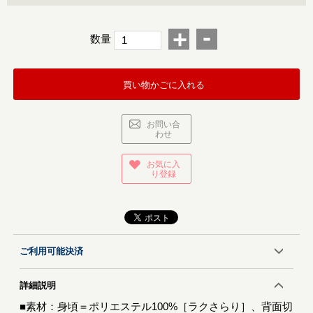
-
+
数量
買い物かごに入れる
お問い合
わせ
お気に入
り登録
ご利用可能決済
詳細説明
■素材：身頃＝ポリエステル100%［ラクさらり］、背面切