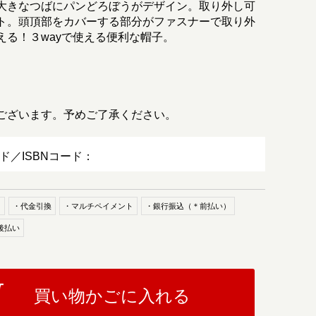
大きなつばにパンどろぼうがデザイン。取り外し可
ト。頭頂部をカバーする部分がファスナーで取り外
る！３wayで使える便利な帽子。
ございます。予めご了承ください。
ード／ISBNコード：
ド
・代金引換
・マルチペイメント
・銀行振込（＊前払い）
後払い
買い物かごに入れる