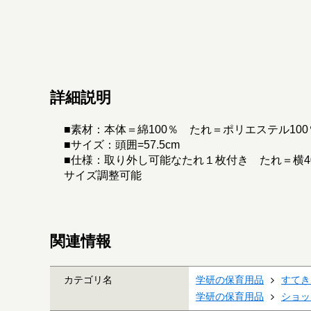
詳細説明
■素材：本体＝綿100％ たれ＝ポリエステル10
■サイズ：頭囲=57.5cm
■仕様：取り外し可能なたれ１枚付き たれ＝横40
サイズ調整可能
関連情報
カテゴリ名
学研の保育用品
すてき
学研の保育用品
ショッ