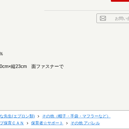
お問い
0％
cm×縦23cm 面ファスナーで
な先生(エプロン類)
その他（帽子・手袋・マフラーなど）
プ保育ＣＡＮ
保育者☆サポート
その他 アパレル