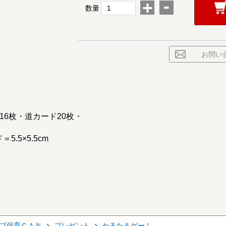
-
+
数量
お問い
6枚・道カード20枚・
.5×5.5cm
プ保育ＣＡＮ
プレゼント
かるた＆ゲーム