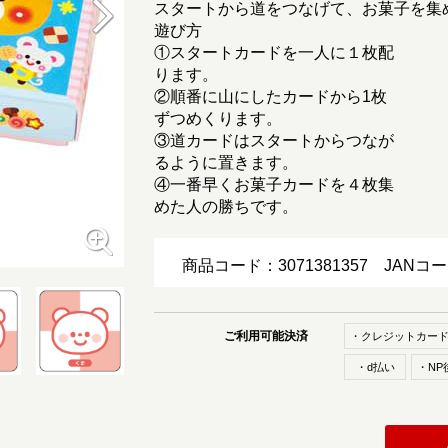
スタートから道をつなげて、お菓子を集
遊び方
①スタートカードを一人に１枚配
ります。
②順番に山にしたカードから1枚
ずつめくります。
③道カードはスタートからつなが
るように置きます。
④一番早くお菓子カードを４枚集
めた人の勝ちです。
商品コード：3071381357
JANコ
ご利用可能決済
・クレジットカー
・d払い
・NP