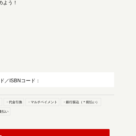
めよう！
ード／ISBNコード：
ド
・代金引換
・マルチペイメント
・銀行振込（＊前払い）
後払い