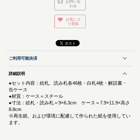
お問い合
わせ
お気に入
り登録
ご利用可能決済
詳細説明
●セット内容：絵札、読み札各46枚・白札4枚・解説書・
缶ケース
●材質：ケース＝スチール
●寸法：絵札・読み札＝9×6.3cm ケース＝7.9×11.9×高さ
8.8cm
※再生紙、および環境に配慮して作られた紙を使用してい
ます。