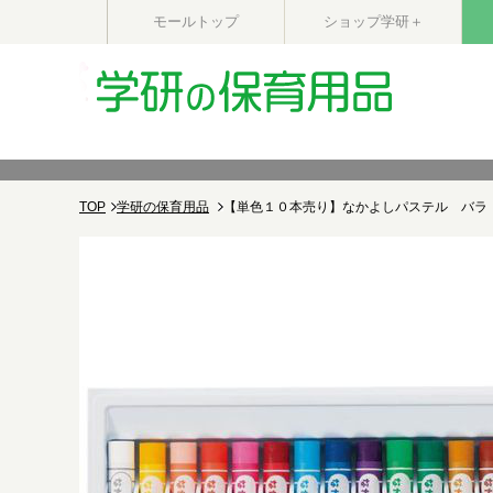
モールトップ
ショップ学研＋
TOP
学研の保育用品
【単色１０本売り】なかよしパステル バラ