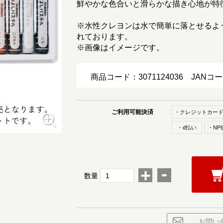
鮮やかな色合いと滑らかな描き心地が特
※水性クレヨンは水で簡単に落とせるよ
れております。
※画像はイメージです。
商品コード：3071124036
JANコ
ご利用可能決済
・クレジットカー
・d払い
・NP
-
+
数量
お問い