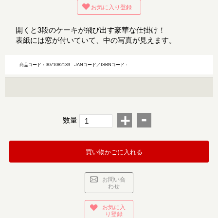
お気に入り登録
開くと3段のケーキが飛び出す豪華な仕掛け！
表紙には窓が付いていて、中の写真が見えます。
商品コード：3071082139
JANコード／ISBNコード：
-
+
数量
買い物かごに入れる
お問い合
わせ
お気に入
り登録