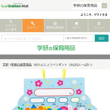
ようこそ、ゲストさま
カテゴリ
ログイン
無料会員登録
カート
メニュー
から探す
TOP
学研の保育用品
おたんじょうペンダント（おはないっぱい）