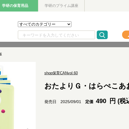
学研の保育用品
学研のプライム講座
版
shop保育CANvol.60
おたよりＧ・はらぺこあ
490
円 (税
定価
発売日 2025/09/01