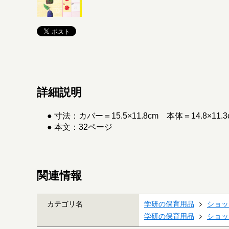
詳細説明
● 寸法：カバー＝15.5×11.8cm 本体＝14.8×11.3
● 本文：32ページ
関連情報
カテゴリ名
学研の保育用品
ショッ
学研の保育用品
ショッ