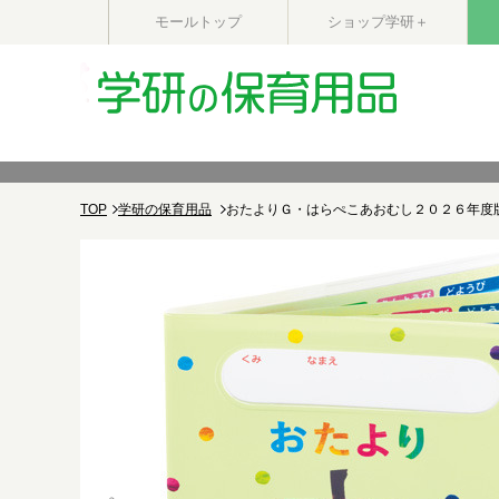
モールトップ
ショップ学研＋
TOP
学研の保育用品
おたよりＧ・はらぺこあおむし２０２６年度