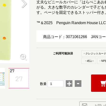
丈夫なビニールカバーに「はらぺこあお
がる。大きな数字のカレンダーで子ども
す。ページを固定できるストッパー付き
™＆2025 Penguin Random House LLC.All
商品コード：3071061266
JANコ
ご利用可能決済
・クレジットカー
・d払い
・NP
-
+
数量
お問い