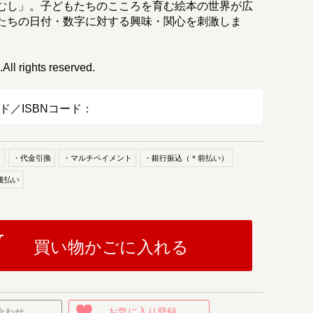
むし」。子どもたちのこころを育む絵本の世界が広
たちの日付・数字に対する興味・関心を刺激しま
。
 rights reserved.
ード／ISBNコード：
ド
・代金引換
・マルチペイメント
・銀行振込（＊前払い）
後払い
買い物かごに入れる
合わせ
お気に入り登録