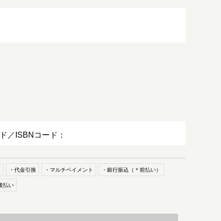
ード／ISBNコード：
ド
・代金引換
・マルチペイメント
・銀行振込（＊前払い）
後払い