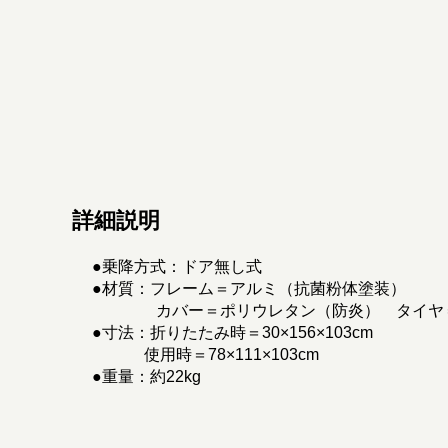
詳細説明
●乗降方式：ドア無し式
●材質：フレーム＝アルミ（抗菌粉体塗装）
カバー＝ポリウレタン（防炎） タイヤ＝
●寸法：折りたたみ時＝30×156×103cm
使用時＝78×111×103cm
●重量：約22kg