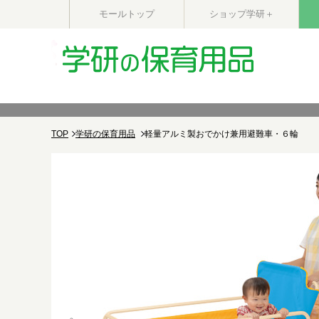
モールトップ
ショップ学研＋
TOP
学研の保育用品
軽量アルミ製おでかけ兼用避難車・６輪