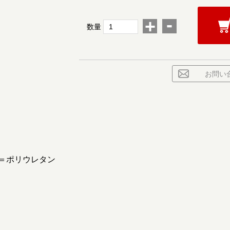
-
+
数量
お問い
ポリウレタン