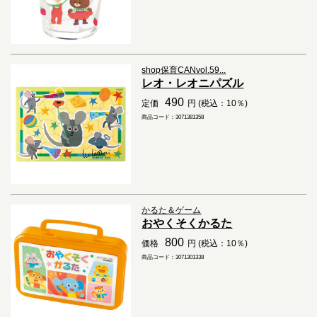
shop保育CANvol.59...
レオ・レオニパズル
490
定価
円 (税込：10％)
商品コード：3071381358
かるた＆ゲーム
おやくそくかるた
800
価格
円 (税込：10％)
商品コード：3071301338