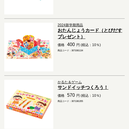
2024新学期用品
おたんじょうカード（とびだす
プレゼント）
400
価格
円 (税込：10％)
商品コード：3071081134
かるた＆ゲーム
サンドイッチつくろう！
570
価格
円 (税込：10％)
商品コード：3071381355