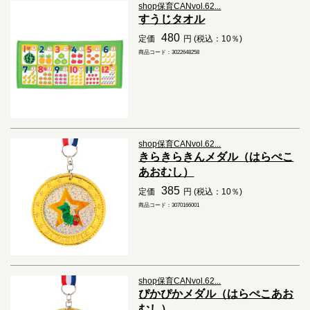
shop保育CANvol.62...
すうじタオル
480
定価
円 (税込：10％)
商品コード：3022648258
shop保育CANvol.62...
きらきらきんメダル（はらぺこ
あおむし）
385
定価
円 (税込：10％)
商品コード：3070166001
shop保育CANvol.62...
ぴかぴかメダル（はらぺこあお
むし）