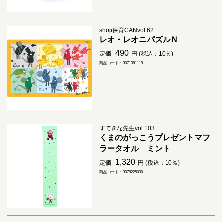
shop保育CANvol.62...
レオ・レオニパズルＮ
490
定価
円 (税込：10％)
商品コード：3071381119
すてきな先生vol.103
くまのがっこうプレゼントマフ
ラータオル ミント
1,320
定価
円 (税込：10％)
商品コード：3078225030