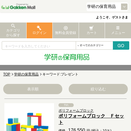
ようこそ、ゲストさま
カテゴリ
ログイン
無料会員登録
カート
メニュー
から探す
TOP
学研の保育用品
キーワード:プレゼント
表示順
絞り込む
予約
ポリフォームブロック
ポリフォームブロック Ｆセッ
ト
176,550
価格
円 (税込：10％)