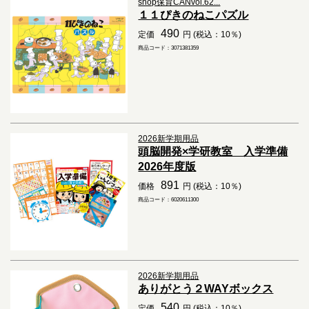
shop保育CANvol.62...
１１ぴきのねこパズル
490
定価
円 (税込：10％)
商品コード：3071381359
2026新学期用品
頭脳開発×学研教室 入学準備
2026年度版
891
価格
円 (税込：10％)
商品コード：6020611300
2026新学期用品
ありがとう２WAYボックス
540
定価
円 (税込：10％)