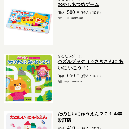
おかしあつめゲーム
580
価格
円 (税込：10％)
商品コード：3071381357
かるた＆ゲーム
パズルブック（うさぎさんに あ
いに いこう！）
650
価格
円 (税込：10％)
商品コード：3072044206
たのしいにゅうえん２０１４年
改訂版
410
定価
円 (税込：10％)