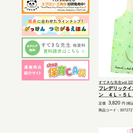
すてきな先生vol.10
フレデリックイ
ン ４Ｌ－５Ｌ .
3,820
定価
円 (税
商品コード：3072727