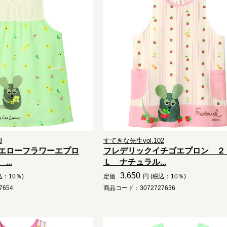
3
すてきな先生vol.102
エローフラワーエプロ
フレデリックイチゴエプロン ２
..
Ｌ ナチュラル...
3,650
込：10％)
定価
円 (税込：10％)
654
商品コード：3072727636