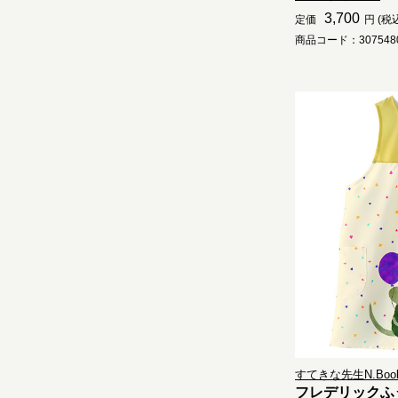
3,700
定価
円 (税
商品コード：3075480
すてきな先生N.Book2
フレデリックふ