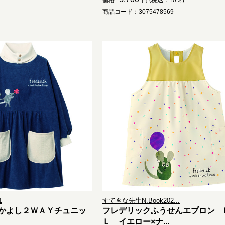
価格
円 (税込：10％)
商品コード：3075478569
1
すてきな先生N.Book202...
かよし２ＷＡＹチュニッ
フレデリックふうせんエプロン 
Ｌ イエロー×ナ...