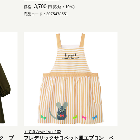
3,700
価格
円 (税込：10％)
商品コード：3075478551
すてきな先生vol.103
ク ブ
フレデリックサロペット風エプロン ベ