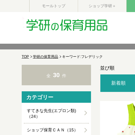
モールトップ
ショップ学研＋
TOP
学研の保育用品
キーワード:フレデリック
並び順
30
全
件
新着順
カテゴリー
すてきな先生(エプロン類)
（24）
ショップ保育ＣＡＮ（15）