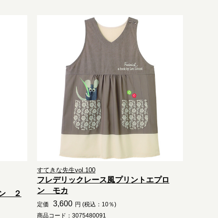
すてきな先生vol.100
フレデリックレース風プリントエプロ
ン モカ
ン ２
3,600
定価
円 (税込：10％)
商品コード：3075480091