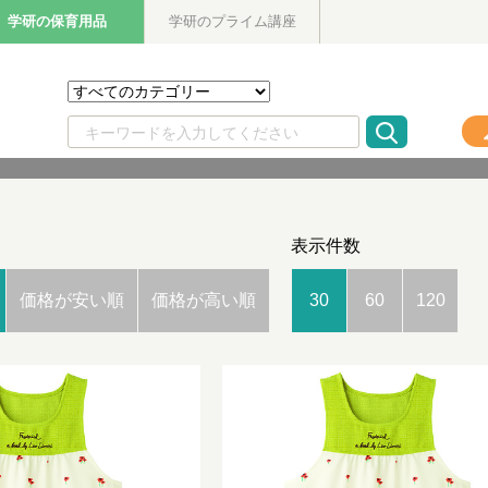
学研の保育用品
学研のプライム講座
表示件数
価格が安い順
価格が高い順
30
60
120