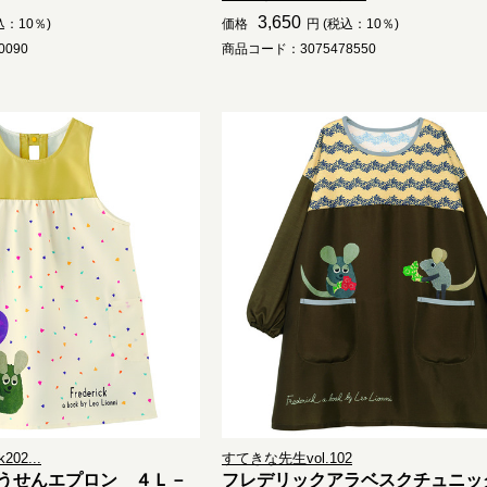
3,650
込：10％)
価格
円 (税込：10％)
090
商品コード：3075478550
02...
すてきな先生vol.102
うせんエプロン ４Ｌ－
フレデリックアラベスクチュニッ