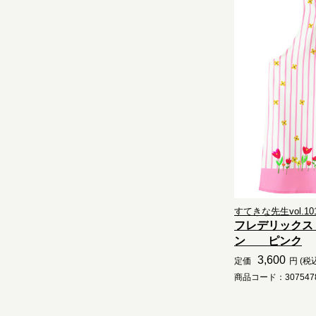
すてきな先生vol.10
フレデリックス
ン ピンク
3,600
定価
円 (税
商品コード：3075478