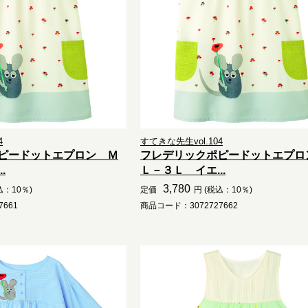
4
すてきな先生vol.104
ピードットエプロン Ｍ
フレデリックポピードットエプロ
.
Ｌ－３Ｌ イエ...
3,780
込：10％)
定価
円 (税込：10％)
661
商品コード：3072727662