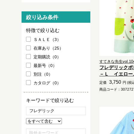
絞り込み条件
特徴で絞り込む
ＳＡＬＥ（3）
在庫あり（25）
定期購読（0）
すてきな先生vol.10
最新号（0）
フレデリックポ
－Ｌ イエロー..
別注（0）
3,750
カタログ（0）
定価
円 (税
商品コード：3072727
キーワードで絞り込む