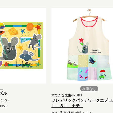
..
在庫なし
ズル
すてきな先生vol.103
フレデリックパッチワークエプロ
10％)
Ｌ－３Ｌ ナチ...
358
3,700