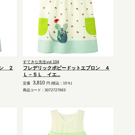
すてきな先生vol.104
ン ２
フレデリックポピードットエプロン ４
Ｌ－５Ｌ イエ...
3,810
定価
円 (税込：10％)
商品コード：3072727663