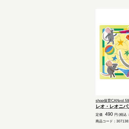
shop保育CANvol.59.
レオ・レオニパ
490
定価
円 (税込：
商品コード：3071381