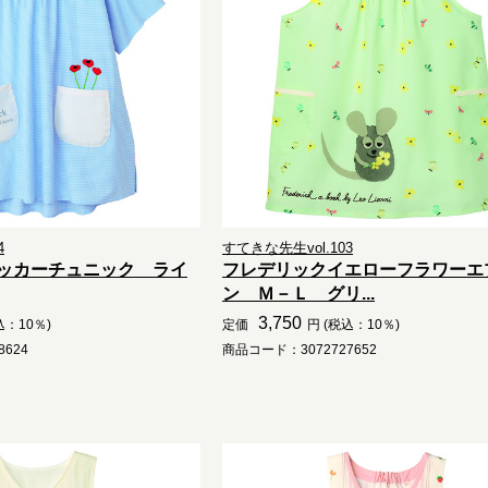
4
すてきな先生vol.103
ッカーチュニック ライ
フレデリックイエローフラワーエ
ン Ｍ－Ｌ グリ...
3,750
込：10％)
定価
円 (税込：10％)
624
商品コード：3072727652