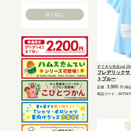
すてきな先生vol.10
フレデリックサ
トブルー
3,980
定価
円 (税
商品コード：3075478