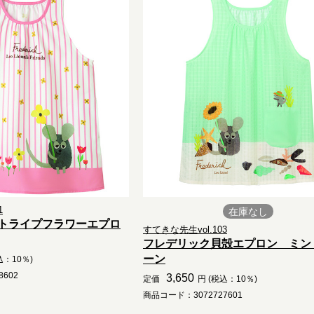
1
在庫なし
トライプフラワーエプロ
すてきな先生vol.103
フレデリック貝殻エプロン ミン
ーン
込：10％)
602
3,650
定価
円 (税込：10％)
商品コード：3072727601