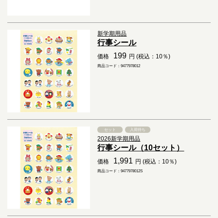
新学期用品
行事シール
199
価格
円 (税込：10％)
商品コード：9477978012
セット
入荷待ち
2026新学期用品
行事シール（10セット）
1,991
価格
円 (税込：10％)
商品コード：9477978012S