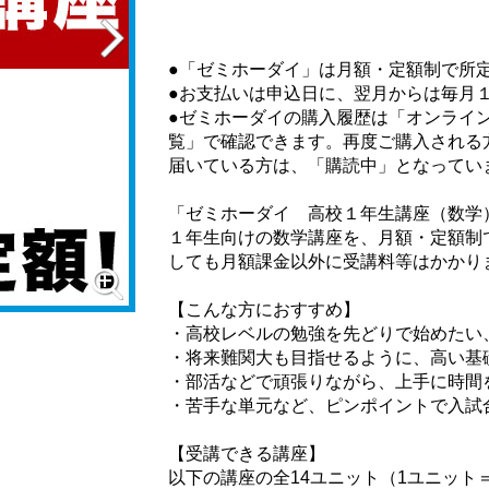
●「ゼミホーダイ」は月額・定額制で所
●お支払いは申込日に、翌月からは毎月
●ゼミホーダイの購入履歴は「オンライ
覧」で確認できます。再度ご購入される
届いている方は、「購読中」となってい
「ゼミホーダイ 高校１年生講座（数学
１年生向けの数学講座を、月額・定額制
しても月額課金以外に受講料等はかかり
【こんな方におすすめ】
・高校レベルの勉強を先どりで始めたい
・将来難関大も目指せるように、高い基
・部活などで頑張りながら、上手に時間
・苦手な単元など、ピンポイントで入試
【受講できる講座】
以下の講座の全14ユニット（1ユニット