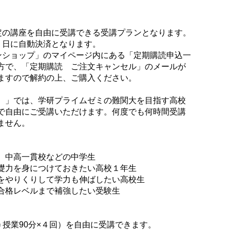
定の講座を自由に受講できる受講プランとなります。
１日に自動決済となります。
ンショップ」のマイページ内にある「定期購読申込一
方で、「定期購読 ご注文キャンセル」のメールが
ますので解約の上、ご購入ください。
）」では、学研プライムゼミの難関大を目指す高校
で自由にご受講いただけます。何度でも何時間受講
ません。
、中高一貫校などの中学生
礎力を身につけておきたい高校１年生
をやりくりして学力も伸ばしたい高校生
合格レベルまで補強したい受験生
＝授業90分×４回）を自由に受講できます。