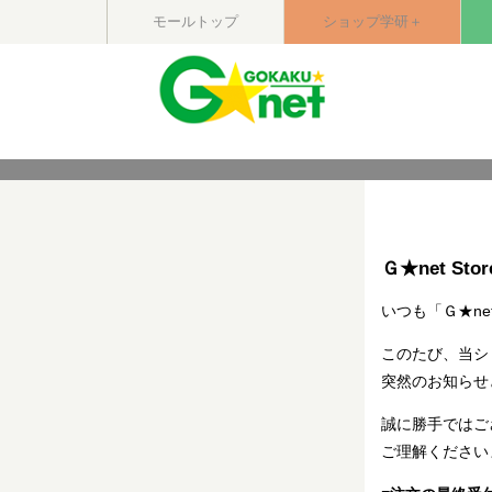
モールトップ
ショップ学研＋
Ｇ★net St
いつも「Ｇ★ne
このたび、当シ
突然のお知らせ
誠に勝手ではご
ご理解ください